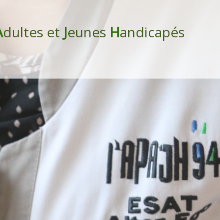
A
dultes et
J
eunes
H
andicapés