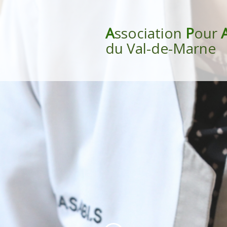
A
ssociation
P
our
du Val-de-Marne