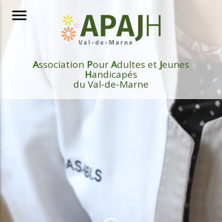
menu
A
ssociation
P
our
A
dultes et
J
eunes
H
andicapés
du Val-de-Marne