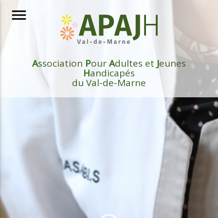
menu
A
ssociation
P
our
A
dultes et
J
eunes
H
andicapés
du Val-de-Marne