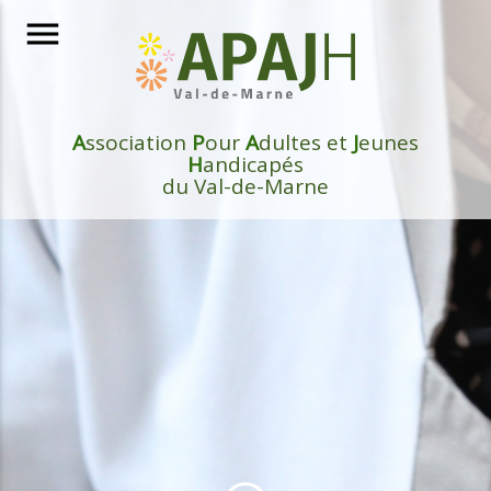
menu
A
ssociation
P
our
A
dultes et
J
eunes
H
andicapés
du Val-de-Marne