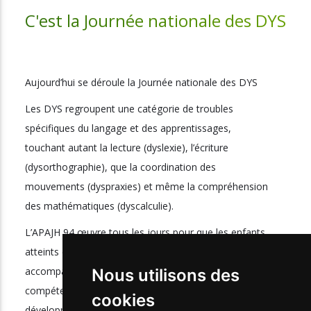
C'est la Journée nationale des DYS
Aujourd’hui se déroule la Journée nationale des DYS
Les DYS regroupent une catégorie de troubles
spécifiques du langage et des apprentissages,
touchant autant la lecture (dyslexie), l’écriture
(dysorthographie), que la coordination des
mouvements (dyspraxies) et même la compréhension
des mathématiques (dyscalculie).
L’APAJH 94 œuvre tous les jours pour que les enfants
atteints de ces troubles puissent être correctement
accompagnés par des professionnels de santé
Nous utilisons des
compétents afin que rien n’entrave leur
cookies
développement personnel