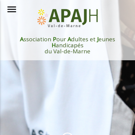
menu
A
ssociation
P
our
A
dultes et
J
eunes
H
andicapés
du Val-de-Marne