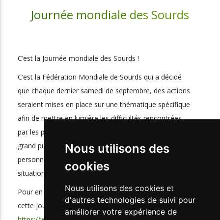
Journée mondiale des Sourds
C’est la Journée mondiale des Sourds !
C’est la Fédération Mondiale de Sourds qui a décidé
que chaque dernier samedi de septembre, des actions
seraient mises en place sur une thématique spécifique
afin de mettre en lumière les difficultés rencontrées
par les personnes malentendantes, sensibiliser le
grand public à ce sujet mais aussi informer les
Nous utilisons des
personnes des solutions possibles et adaptées à leur
cookies
situation.
Nous utilisons des cookies et
Pour en savoir plus, rendez-vous sur le site dédié à
d'autres technologies de suivi pour
cette journée :
améliorer votre expérience de
https://www.journeemondialesourds.com/