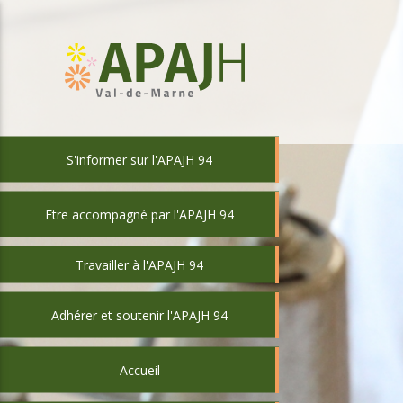
S'informer sur l'APAJH 94
Etre accompagné par l'APAJH 94
Travailler à l'APAJH 94
Adhérer et soutenir l'APAJH 94
Accueil