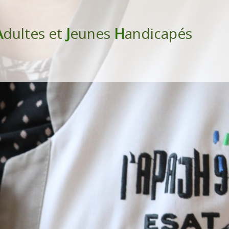
A
dultes et
J
eunes
H
andicapés