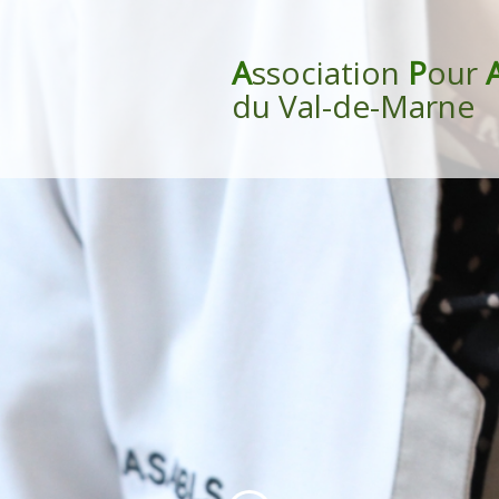
A
ssociation
P
our
du Val-de-Marne