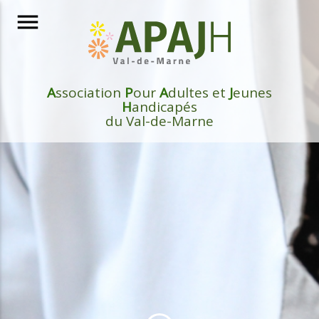
menu
A
ssociation
P
our
A
dultes et
J
eunes
H
andicapés
du Val-de-Marne