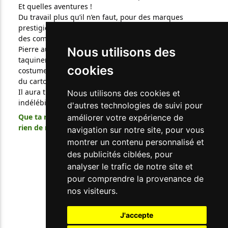
Et quelles aventures !
Du travail plus qu’il n’en faut, pour des marques
prestigieuses, des voyages en Afrique et en Europe,
des compétitions de sport, des célébrations…
Pierre aura marqué plus d’une génération avec ses
Nous utilisons des
taquineries et ses traits d’humour, ses élégants
cookies
costumes et son sens du travail remarquable : le Roi
du carton !
Il aura trouvé l’amour et l’amitié et laissé une trace
Nous utilisons des cookies et
indélébiles dans nos mémoires.
d'autres technologies de suivi pour
Que ta retraite te soit douce, Pierre, tu ne mérites
améliorer votre expérience de
rien de moins.
navigation sur notre site, pour vous
montrer un contenu personnalisé et
des publicités ciblées, pour
analyser le trafic de notre site et
pour comprendre la provenance de
nos visiteurs.
J'accepte
41 rue Le-Corbusier - 94000 CRÉTEIL