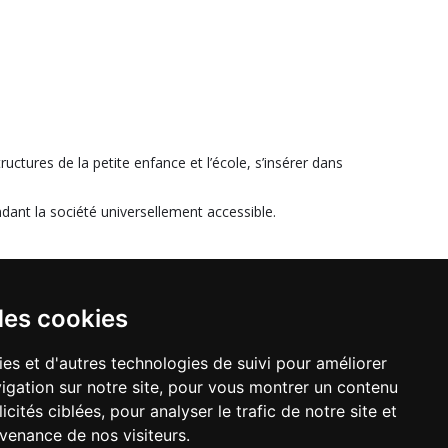
ctures de la petite enfance et l’école, s’insérer dans
dant la société universellement accessible.
des cookies
ies et d'autres technologies de suivi pour améliorer
igation sur notre site, pour vous montrer un contenu
TEIL
cités ciblées, pour analyser le trafic de notre site et
 13 14 59
Mail.
apajh94@apajh94.fr
venance de nos visiteurs.