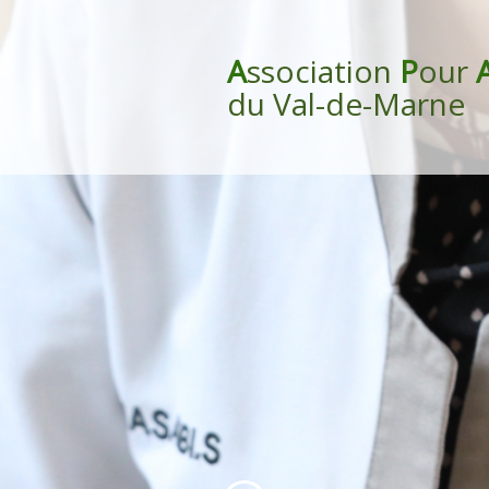
A
ssociation
P
our
du Val-de-Marne