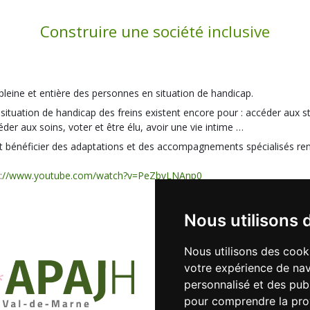
Construire une société inclusive
pleine et entière des personnes en situation de handicap.
ituation de handicap des freins existent encore pour : accéder aux stru
éder aux soins, voter et être élu, avoir une vie intime …
e et bénéficier des adaptations et des accompagnements spécialisés ren
s://www.youtube.com/watch?v=PeZbvLNAnp0
Nous utilisons 
Nous utilisons des cook
votre expérience de nav
41 rue Le-Corbusier - 94000 CRÉ
personnalisé et des publi
Tél.
01 45 13 14 50
Fax.
01 45
pour comprendre la pro