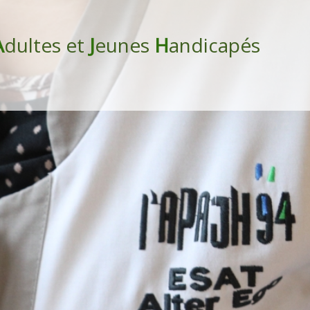
A
dultes et
J
eunes
H
andicapés