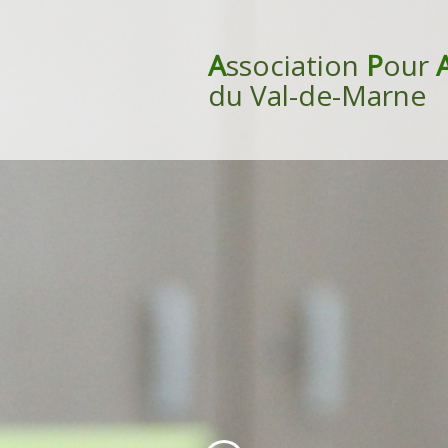
A
ssociation
P
our
du Val-de-Marne