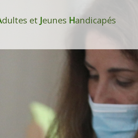
A
dultes et
J
eunes
H
andicapés