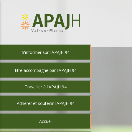
S'informer sur l'APAJH 94
Etre accompagné par l'APAJH 94
Travailler à l'APAJH 94
Adhérer et soutenir l'APAJH 94
Accueil