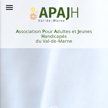
menu
A
ssociation
P
our
A
dultes et
J
eunes
H
andicapés
du Val-de-Marne