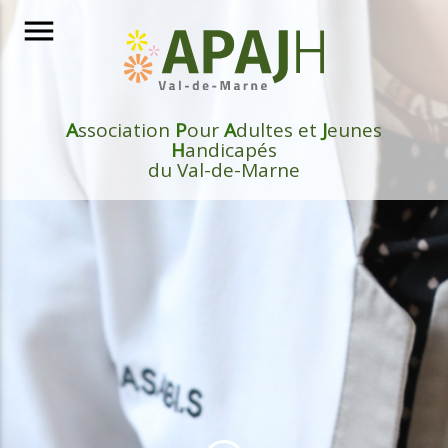
menu
A
ssociation
P
our
A
dultes et
J
eunes
H
andicapés
du Val-de-Marne