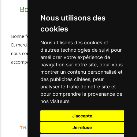
Bonne fête à tous les Papas !
Nous utilisons des
cookies
Bonne fête à tous les Papas !
Nous utilisons des cookies et
Et merci à tous les pères qui nous font confiance en
d'autres technologies de suivi pour
nous confiant leurs enfants et leurs adolescents en
améliorer votre expérience de
accompagnement !
navigation sur notre site, pour vous
montrer un contenu personnalisé et
des publicités ciblées, pour
analyser le trafic de notre site et
pour comprendre la provenance de
nos visiteurs.
J'accepte
41 rue Le-Corbusier - 94000 CRÉTEIL
Tél.
01 45 13 14 50
Fax.
Je refuse
01 45 13 14 59
Mail.
apajh94@apajh94.fr