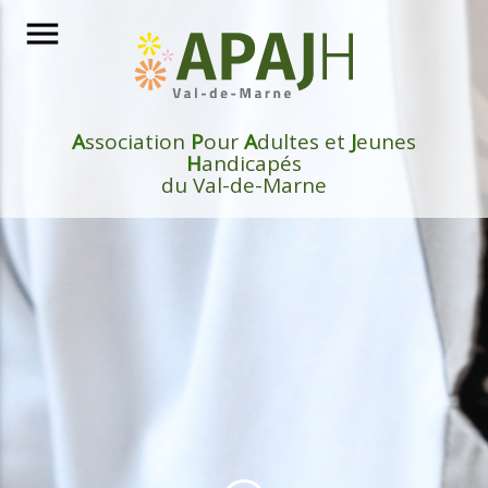
menu
A
ssociation
P
our
A
dultes et
J
eunes
H
andicapés
du Val-de-Marne