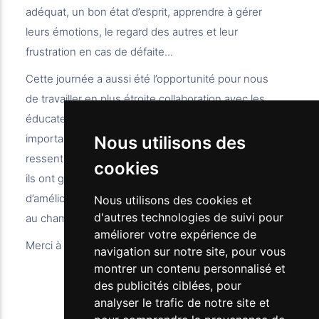
adéquat, un bon état d’esprit, apprendre à gérer
leurs émotions, le regard des autres et leur
frustration en cas de défaite...
Cette journée a aussi été l’opportunité pour nous
de travailler en plus étroite collaboration avec les
éducateurs partenaires de cette activité si
importante aux yeux des jeunes, de partager nos
Nous utilisons des
ressentis au sujet des jeunes, de la manière dont
cookies
ils ont géré cette journée et de trouver des points
d’amélioration pour nos prochaines participations
Nous utilisons des cookies et
d'autres technologies de suivi pour
au championnat.
améliorer votre expérience de
Merci à eux !
navigation sur notre site, pour vous
montrer un contenu personnalisé et
des publicités ciblées, pour
analyser le trafic de notre site et