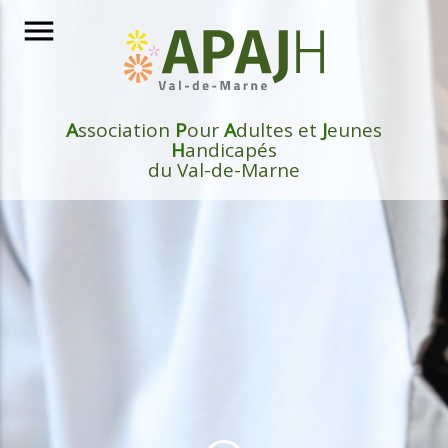
menu
A
ssociation
P
our
A
dultes et
J
eunes
H
andicapés
du Val-de-Marne