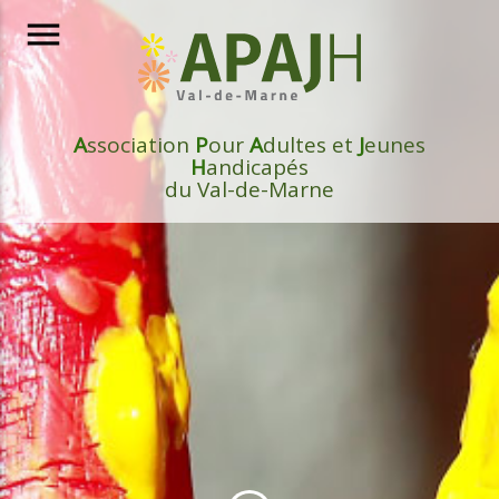
menu
A
ssociation
P
our
A
dultes et
J
eunes
H
andicapés
du Val-de-Marne