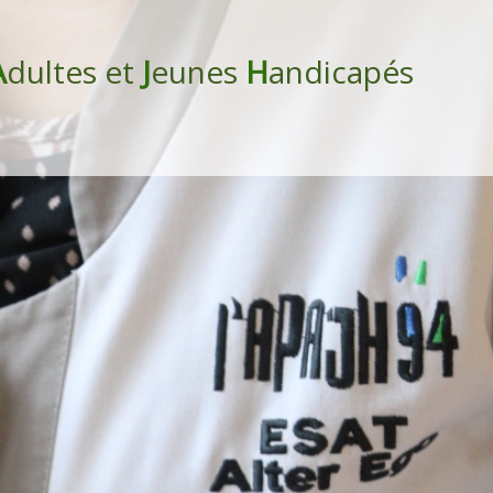
A
dultes et
J
eunes
H
andicapés