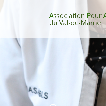
A
ssociation
P
our
du Val-de-Marne