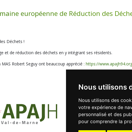
maine européenne de Réduction des Déch
des Déchets !
ge et de réduction des déchets en y intégrant ses résidents.
 la MAS Robert Seguy ont beaucoup apprécié :
https://www.apajh94.org
Nous utilisons 
Nous utilisons des cook
votre expérience de nav
41 rue Le-Corbusier - 94000 CRÉ
personnalisé et des publi
Tél.
01 45 13 14 50
Fax.
01 45
pour comprendre la pro