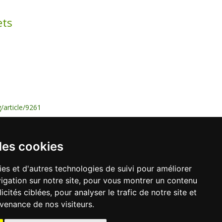
ets
/article/9261
des cookies
ies et d'autres technologies de suivi pour améliorer
igation sur notre site, pour vous montrer un contenu
TEIL
cités ciblées, pour analyser le trafic de notre site et
 13 14 59
Mail.
apajh94@apajh94.fr
venance de nos visiteurs.