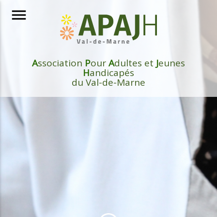
menu
A
ssociation
P
our
A
dultes et
J
eunes
H
andicapés
du Val-de-Marne