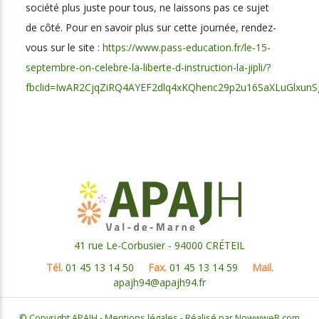
société plus juste pour tous, ne laissons pas ce sujet
de côté. Pour en savoir plus sur cette journée, rendez-
vous sur le site :
https://www.pass-education.fr/le-15-
septembre-on-celebre-la-liberte-d-instruction-la-jipli/?
fbclid=IwAR2CjqZiRQ4AYEF2dlq4xKQhenc29p2u16SaXLuGlxun
41 rue Le-Corbusier - 94000 CRÉTEIL
Tél.
01 45 13 14 50
Fax.
01 45 13 14 59
Mail.
apajh94@apajh94.fr
© Copyright APAJH -
Mentions légales
- Réalisé par
NowwweB.com