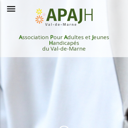
menu
A
ssociation
P
our
A
dultes et
J
eunes
H
andicapés
du Val-de-Marne